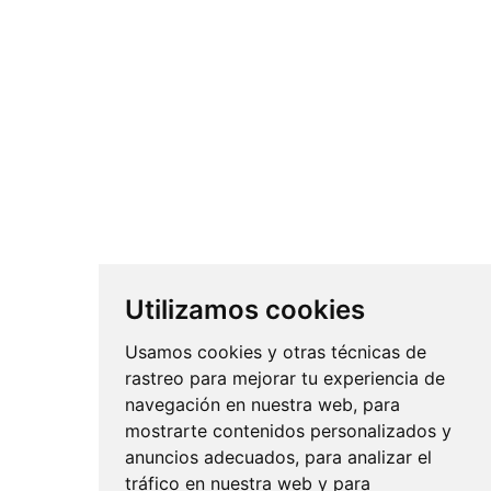
Miembro de
Asociación Española de Fundaciones
Redes Sociales
Facebook
LinkedIn
Instagram
Canal
Fundación
Fundación
Fundación
Youtube
Horario de Apertura
Forja
Forja
Forja
Fundación
Forja
De Lunes a Jueves :
09.00 - 14.00
15.00 - 18.00
Utilizamos cookies
Viernes :
09.00 - 14.00
Usamos cookies y otras técnicas de
De Sábado a Domingo :
Cerrado
rastreo para mejorar tu experiencia de
navegación en nuestra web, para
mostrarte contenidos personalizados y
anuncios adecuados, para analizar el
tráfico en nuestra web y para